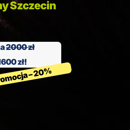
ny Szczecin
na
2000 zł
1600 zł!
romocja – 20%